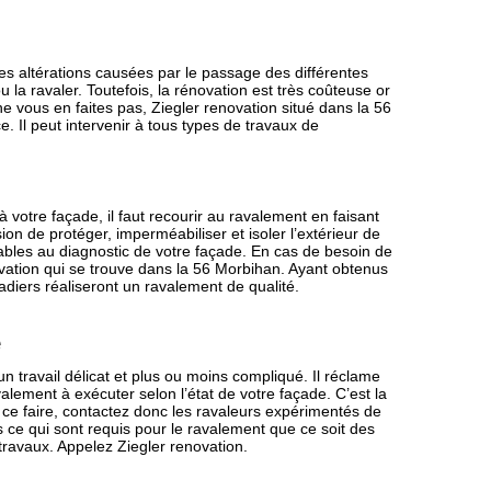
s altérations causées par le passage des différentes
u la ravaler. Toutefois, la rénovation est très coûteuse or
 ne vous en faites pas, Ziegler renovation situé dans la 56
e. Il peut intervenir à tous types de travaux de
 votre façade, il faut recourir au ravalement en faisant
ion de protéger, imperméabiliser et isoler l’extérieur de
ables au diagnostic de votre façade. En cas de besoin de
ovation qui se trouve dans la 56 Morbihan. Ayant obtenus
diers réaliseront un ravalement de qualité.
e
n travail délicat et plus ou moins compliqué. Il réclame
ment à exécuter selon l’état de votre façade. C’est la
ur ce faire, contactez donc les ravaleurs expérimentés de
s ce qui sont requis pour le ravalement que ce soit des
travaux. Appelez Ziegler renovation.