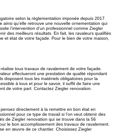
ligatoire selon la règlementation imposée depuis 2017.
le ainsi qu’elle retrouve une nouvelle ornementation qui
essite l’intervention d’un professionnel comme Ziegler
r des meilleurs résultats. En fait, les ravaleurs qualifiés
e et état de votre façade. Pour le bien de votre maison,
 réalise tous travaux de ravalement de votre façade.
valeur effectueront une prestation de qualité répondant
s disposent tous les matériels obligatoires pour la
essible à tous et pour le savoir, il suffit de faire une
t de votre part. Contactez Ziegler renovation.
pensez directement à la remettre en bon état en
sionnel pour ce type de travail si l’on veut obtenir des
iés de Ziegler renovation qui se trouve dans la 56
our le bon accomplissement des travaux de ravalement.
mise en œuvre de ce chantier. Choisissez Ziegler