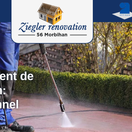
ent de
n:
nnel