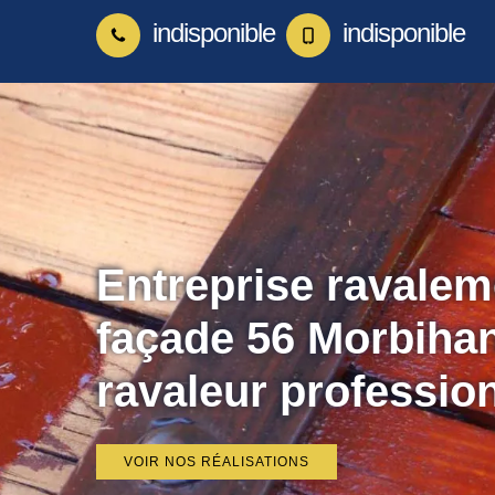
indisponible
indisponible
Entreprise ravalem
façade 56 Morbiha
ravaleur professio
VOIR NOS RÉALISATIONS