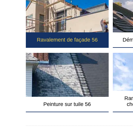
Ravalement de façade 56
Dém
Ram
Peinture sur tuile 56
ch