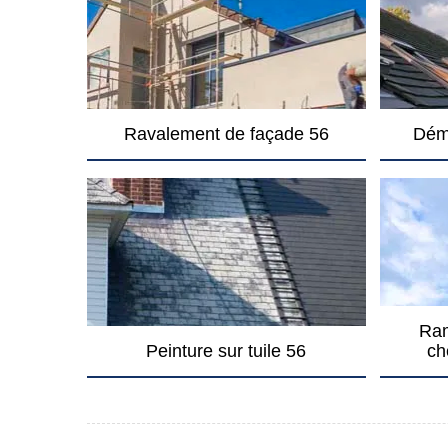
Ravalement de façade 56
Dém
Ram
Peinture sur tuile 56
ch