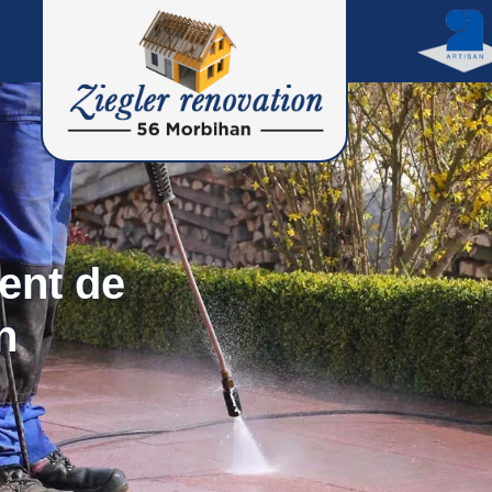
ent de
n