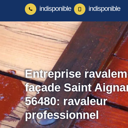
indisponible
indisponible
Entreprise ravalem
façade Saint Aigna
56480: ravaleur
professionnel