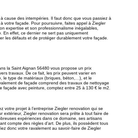
 à cause des intempéries. Il faut donc que vous passiez à
votre façade. Pour poursuivre, faites appel à Ziegler
son expertise et son professionnalisme inégalables,
e. En effet, ce dernier ne sert pas uniquement
er les défauts et de protéger durablement votre façade.
ans la Saint Aignan 56480 vous propose un prix
ers travaux. De ce fait, les prix peuvent varier en
, le type de matériaux (briques, béton,…), et le
e ravalement de façade comprend des travaux de nettoyage
e façade avec peinture, comptez entre 25 à 130 € le m2.
 votre projet à l’entreprise Ziegler renovation qui se
r extérieur, Ziegler renovation sera prête à tout faire de
ombreuses expériences dans ce domaine, ses artisans
nant compte des règles d’art. De plus, ils possèdent tous
nfiez donc votre ravalement au savoir-faire de Ziegler