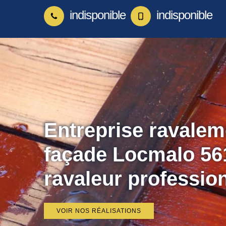
indisponible
indisponible
Entreprise ravalem
façade Locmalo 56
ravaleur professio
VOIR NOS RÉALISATIONS