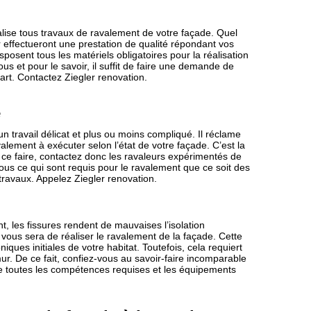
alise tous travaux de ravalement de votre façade. Quel
r effectueront une prestation de qualité répondant vos
sposent tous les matériels obligatoires pour la réalisation
tous et pour le savoir, il suffit de faire une demande de
art. Contactez Ziegler renovation.
e
n travail délicat et plus ou moins compliqué. Il réclame
ment à exécuter selon l’état de votre façade. C’est la
ur ce faire, contactez donc les ravaleurs expérimentés de
tous ce qui sont requis pour le ravalement que ce soit des
travaux. Appelez Ziegler renovation.
, les fissures rendent de mauvaises l’isolation
vous sera de réaliser le ravalement de la façade. Cette
ques initiales de votre habitat. Toutefois, cela requiert
ur. De ce fait, confiez-vous au savoir-faire incomparable
se toutes les compétences requises et les équipements