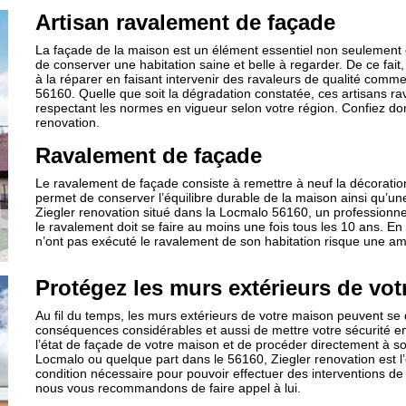
Artisan ravalement de façade
La façade de la maison est un élément essentiel non seulement
de conserver une habitation saine et belle à regarder. De ce fa
à la réparer en faisant intervenir des ravaleurs de qualité comm
56160. Quelle que soit la dégradation constatée, ces artisans rav
respectant les normes en vigueur selon votre région. Confiez d
renovation.
Ravalement de façade
Le ravalement de façade consiste à remettre à neuf la décoratio
permet de conserver l’équilibre durable de la maison ainsi qu’un
Ziegler renovation situé dans la Locmalo 56160, un professionnel
le ravalement doit se faire au moins une fois tous les 10 ans. En c
n’ont pas exécuté le ravalement de son habitation risque une am
Protégez les murs extérieurs de vo
Au fil du temps, les murs extérieurs de votre maison peuvent se 
conséquences considérables et aussi de mettre votre sécurité en 
l’état de façade de votre maison et de procéder directement à son
Locmalo ou quelque part dans le 56160, Ziegler renovation est l’
condition nécessaire pour pouvoir effectuer des interventions de q
nous vous recommandons de faire appel à lui.