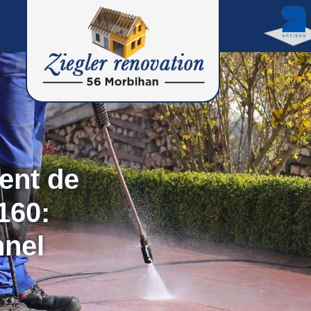
ent de
160:
nnel