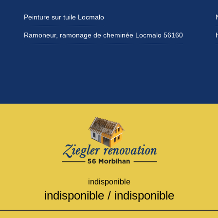
Peinture sur tuile Locmalo
Ramoneur, ramonage de cheminée Locmalo 56160
indisponible
indisponible
/
indisponible