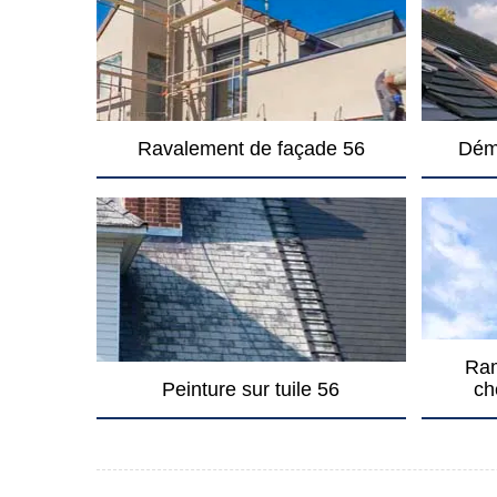
Ravalement de façade 56
Dém
Ram
Peinture sur tuile 56
ch