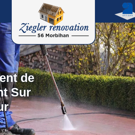
ent de
nt Sur
ur