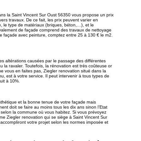
ans la Saint Vincent Sur Oust 56350 vous propose un prix
ers travaux. De ce fait, les prix peuvent varier en
, le type de matériaux (briques, béton,…), et le
e ravalement de façade comprend des travaux de nettoyage
e façade avec peinture, comptez entre 25 à 130 € le m2.
s altérations causées par le passage des différentes
u la ravaler. Toutefois, la rénovation est très coûteuse or
 ne vous en faites pas, Ziegler renovation situé dans la
, est à votre service. Il peut intervenir à tous types de
uit à 10%.
sthétique et la bonne tenue de votre façade mais
ent doit se faire au moins tous les dix ans sinon l’Etat
ie selon la commune où vous habitez. Si vous prévoyez
e Ziegler renovation qui se siège à Saint Vincent Sur
 accompliront votre projet selon les normes imposée et