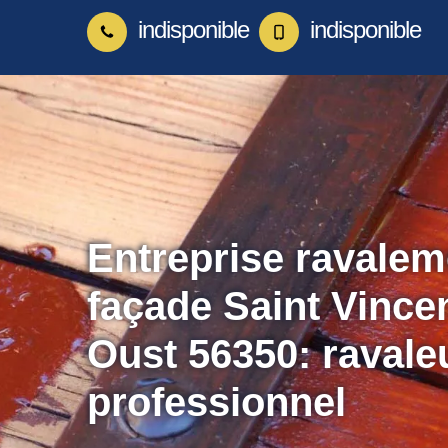
indisponible
indisponible
Entreprise ravalem
façade Saint Vince
Oust 56350: ravale
professionnel