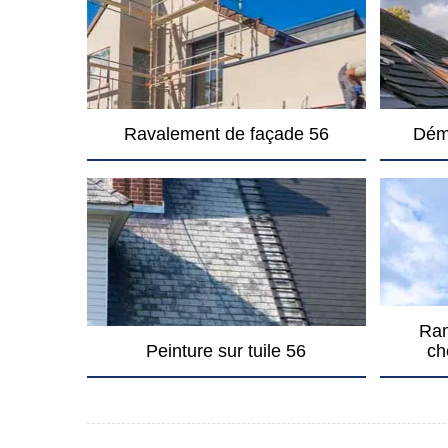
Ravalement de façade 56
Dém
Ram
Peinture sur tuile 56
ch