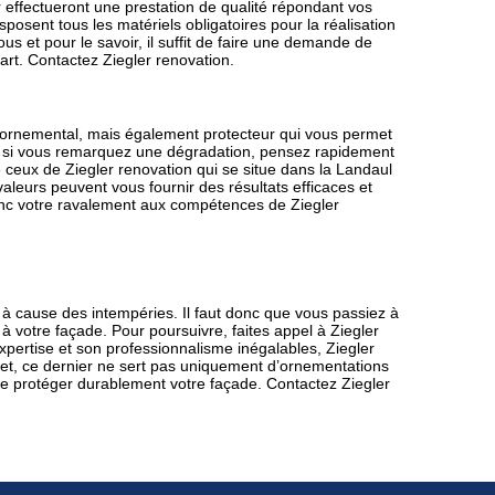
r effectueront une prestation de qualité répondant vos
sposent tous les matériels obligatoires pour la réalisation
tous et pour le savoir, il suffit de faire une demande de
art. Contactez Ziegler renovation.
 ornemental, mais également protecteur qui vous permet
it, si vous remarquez une dégradation, pensez rapidement
e ceux de Ziegler renovation qui se situe dans la Landaul
aleurs peuvent vous fournir des résultats efficaces et
onc votre ravalement aux compétences de Ziegler
 à cause des intempéries. Il faut donc que vous passiez à
votre façade. Pour poursuivre, faites appel à Ziegler
xpertise et son professionnalisme inégalables, Ziegler
ffet, ce dernier ne sert pas uniquement d’ornementations
de protéger durablement votre façade. Contactez Ziegler