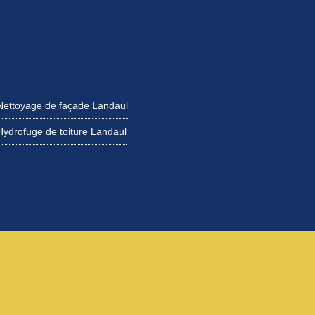
Nettoyage de façade Landaul
Hydrofuge de toiture Landaul