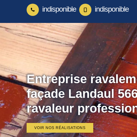
indisponible
indisponible
Entreprise ravalem
façade Landaul 566
ravaleur professio
VOIR NOS RÉALISATIONS