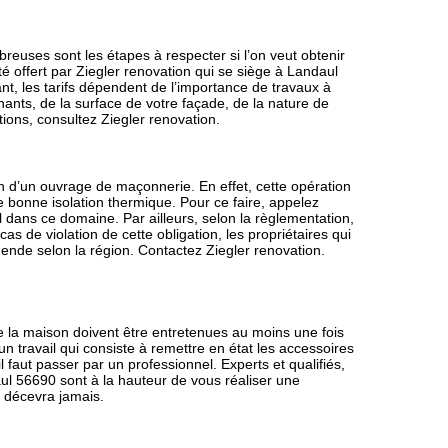
euses sont les étapes à respecter si l’on veut obtenir
ité offert par Ziegler renovation qui se siège à Landaul
tant, les tarifs dépendent de l’importance de travaux à
enants, de la surface de votre façade, de la nature de
ions, consultez Ziegler renovation.
n d’un ouvrage de maçonnerie. En effet, cette opération
e bonne isolation thermique. Pour ce faire, appelez
 dans ce domaine. Par ailleurs, selon la règlementation,
as de violation de cette obligation, les propriétaires qui
ende selon la région. Contactez Ziegler renovation.
de la maison doivent être entretenues au moins une fois
un travail qui consiste à remettre en état les accessoires
 faut passer par un professionnel. Experts et qualifiés,
aul 56690 sont à la hauteur de vous réaliser une
s décevra jamais.