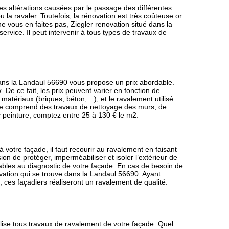
s altérations causées par le passage des différentes
u la ravaler. Toutefois, la rénovation est très coûteuse or
 ne vous en faites pas, Ziegler renovation situé dans la
ervice. Il peut intervenir à tous types de travaux de
dans la Landaul 56690 vous propose un prix abordable.
 De ce fait, les prix peuvent varier en fonction de
 matériaux (briques, béton,…), et le ravalement utilisé
çade comprend des travaux de nettoyage des murs, de
 peinture, comptez entre 25 à 130 € le m2.
 votre façade, il faut recourir au ravalement en faisant
ion de protéger, imperméabiliser et isoler l’extérieur de
ables au diagnostic de votre façade. En cas de besoin de
ovation qui se trouve dans la Landaul 56690. Ayant
ces façadiers réaliseront un ravalement de qualité.
alise tous travaux de ravalement de votre façade. Quel