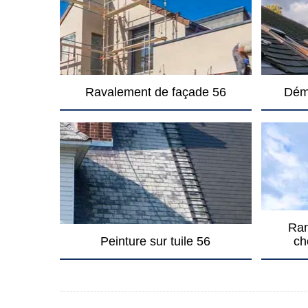
Ravalement de façade 56
Dém
Ram
Peinture sur tuile 56
ch