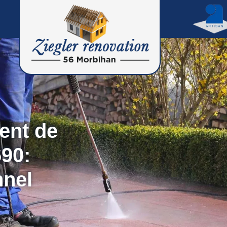
ent de
90:
nnel