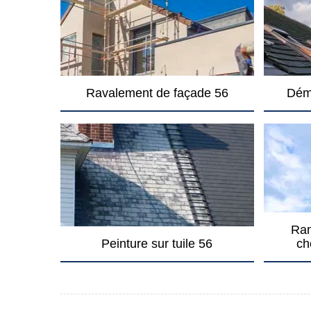
Ravalement de façade 56
Dém
Ram
Peinture sur tuile 56
ch