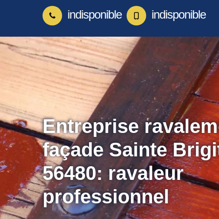
indisponible
indisponible
Entreprise ravalem
façade Sainte Brigi
56480: ravaleur
professionnel