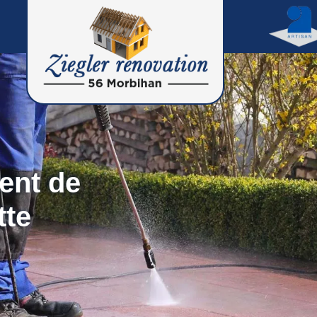
ent de
tte