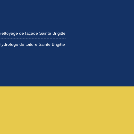
Nettoyage de façade Sainte Brigitte
Hydrofuge de toiture Sainte Brigitte