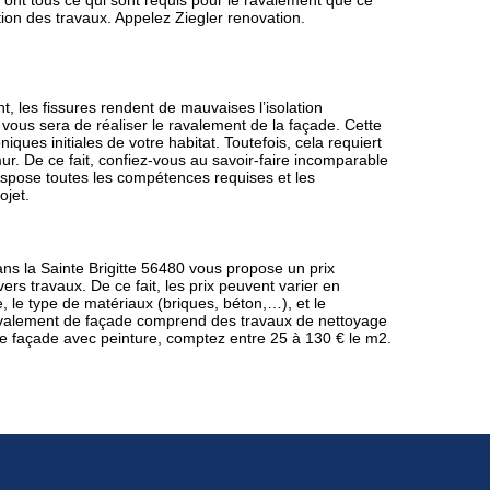
ls ont tous ce qui sont requis pour le ravalement que ce
ion des travaux. Appelez Ziegler renovation.
, les fissures rendent de mauvaises l’isolation
vous sera de réaliser le ravalement de la façade. Cette
ques initiales de votre habitat. Toutefois, cela requiert
ur. De ce fait, confiez-vous au savoir-faire incomparable
dispose toutes les compétences requises et les
ojet.
ns la Sainte Brigitte 56480 vous propose un prix
ers travaux. De ce fait, les prix peuvent varier en
, le type de matériaux (briques, béton,…), et le
e ravalement de façade comprend des travaux de nettoyage
e façade avec peinture, comptez entre 25 à 130 € le m2.