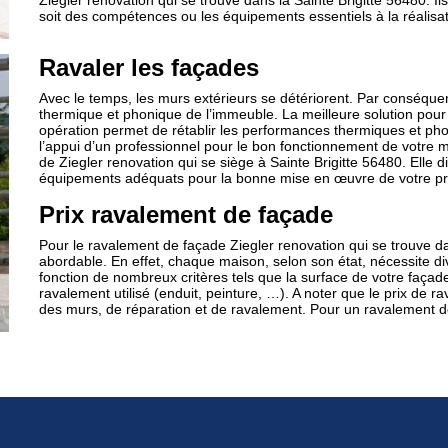
Ziegler renovation qui se trouve dans la Sainte Brigitte 56480. I
soit des compétences ou les équipements essentiels à la réalisat
Ravaler les façades
Avec le temps, les murs extérieurs se détériorent. Par conséquent
thermique et phonique de l’immeuble. La meilleure solution pour 
opération permet de rétablir les performances thermiques et phoni
l’appui d’un professionnel pour le bon fonctionnement de votre m
de Ziegler renovation qui se siège à Sainte Brigitte 56480. Elle 
équipements adéquats pour la bonne mise en œuvre de votre pr
Prix ravalement de façade
Pour le ravalement de façade Ziegler renovation qui se trouve da
abordable. En effet, chaque maison, selon son état, nécessite div
fonction de nombreux critères tels que la surface de votre façade
ravalement utilisé (enduit, peinture, …). A noter que le prix d
des murs, de réparation et de ravalement. Pour un ravalement d