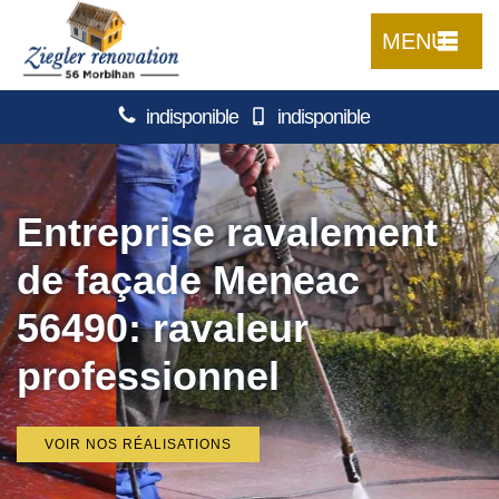
MENU
indisponible
indisponible
Entreprise ravalement
de façade Meneac
56490: ravaleur
professionnel
VOIR NOS RÉALISATIONS