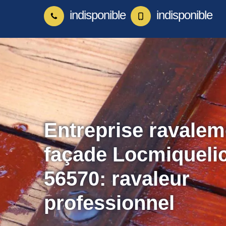
indisponible
indisponible
Entreprise ravalem
façade Locmiqueli
56570: ravaleur
professionnel