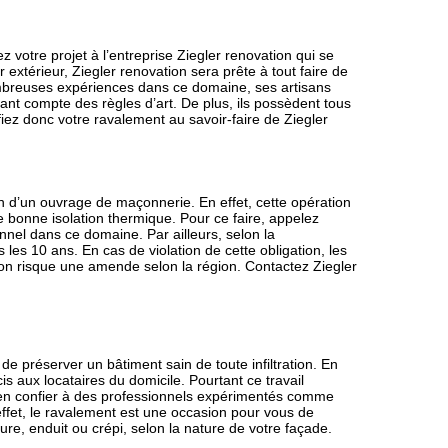
 votre projet à l’entreprise Ziegler renovation qui se
 extérieur, Ziegler renovation sera prête à tout faire de
ombreuses expériences dans ce domaine, ses artisans
nant compte des règles d’art. De plus, ils possèdent tous
nfiez donc votre ravalement au savoir-faire de Ziegler
n d’un ouvrage de maçonnerie. En effet, cette opération
e bonne isolation thermique. Pour ce faire, appelez
nnel dans ce domaine. Par ailleurs, selon la
 les 10 ans. En cas de violation de cette obligation, les
ion risque une amende selon la région. Contactez Ziegler
e préserver un bâtiment sain de toute infiltration. En
s aux locataires du domicile. Pourtant ce travail
 d’en confier à des professionnels expérimentés comme
effet, le ravalement est une occasion pour vous de
ture, enduit ou crépi, selon la nature de votre façade.