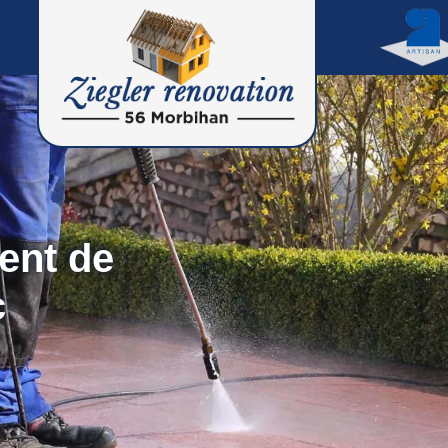
ent de
c