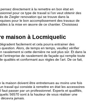
pensez directement à la remettre en bon état en
sionnel pour ce type de travail si l’on veut obtenir des
iés de Ziegler renovation qui se trouve dans la
equises pour le bon accomplissement des travaux de
sables à la mise en œuvre de ce chantier. Choisissez
tre maison à Locmiquelic
dégradent facilement et cela pourra entrainer des
question. Alors, de temps en temps, veuillez vérifier
 ravalement si cette dernière ne soit plus sûr. Et dans la
t l’entreprise de ravalement de façade qui remplie toute
e qualités et conformant aux règles de l’art. De ce fait,
de la maison doivent être entretenues au moins une fois
un travail qui consiste à remettre en état les accessoires
 faut passer par un professionnel. Experts et qualifiés,
iquelic 56570 sont à la hauteur de vous réaliser une
s décevra jamais.