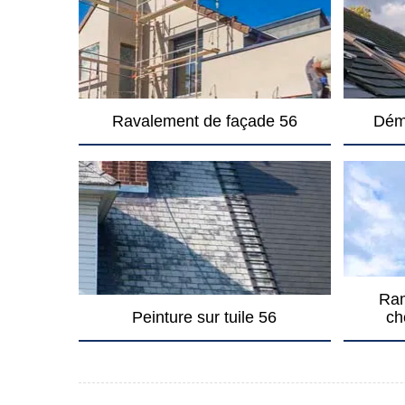
Ravalement de façade 56
Dém
Ram
Peinture sur tuile 56
ch