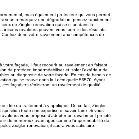
 ornemental, mais également protecteur qui vous permet
it, si vous remarquez une dégradation, pensez rapidement
 ceux de Ziegler renovation qui se situe dans la
 artisans ravaleurs peuvent vous fournir des résultats
on. Confiez donc votre ravalement aux compétences de
 votre façade, il faut recourir au ravalement en faisant
ion de protéger, imperméabiliser et isoler l’extérieur de
ables au diagnostic de votre façade. En cas de besoin de
vation qui se trouve dans la Locmiquelic 56570. Ayant
ces façadiers réaliseront un ravalement de qualité.
e idée du traitement à y appliquer. De ce fait, Ziegler
sposition toute son expertise et savoir-faire. Si vous
e ravaleurs vous propose d’adopter un ravalement projeté.
obtenir de nombreux avantages comme l’imperméabilité de
pelez Ziegler renovation, il saura vous satisfaire.