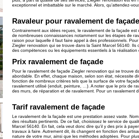
plus, à part la qualité de ses services, Ziegler renovation est 
exceptionnel et imbattable sur le marché. Alors, qu’attendez-vou
Ravaleur pour ravalement de façad
Contrairement aux idées reçues, le ravalement de la façade est u
de nombreuses connaissances notamment sur les étapes de ravale
raison pour laquelle il faut faire appel à des professionnels. Po
Ziegler renovation qui se trouve dans la Saint Marcel 56140. Ils 
des compétences ou les équipements essentiels à la réalisation 
Prix ravalement de façade
Pour le ravalement de façade Ziegler renovation qui se trouve d
abordable. En effet, chaque maison, selon son état, nécessite div
fonction de nombreux critères tels que la surface de votre façade
ravalement utilisé (enduit, peinture, …). A noter que le prix d
des murs, de réparation et de ravalement. Pour un ravalement d
Tarif ravalement de façade
Le ravalement de la façade est une prestation assez vaste. Nombr
des résultats pertinents. De ce fait, choisissez le service de qual
Marcel 56140. En fait, cela veut donc dire qu’il y des prix à paye
travaux à faire. Autrement dit, ils changent en fonction des artis
nature de votre mur, ainsi que les méthodes adoptées. Pour plus 