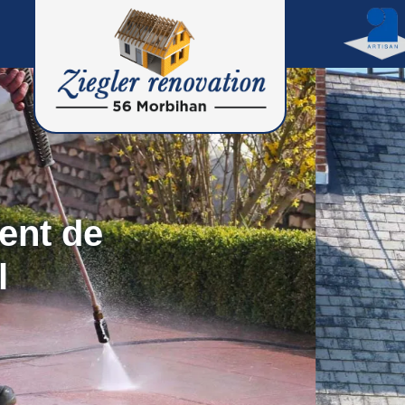
ent de
l