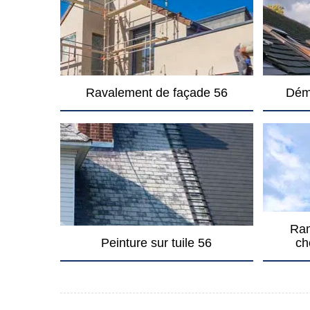
Ravalement de façade 56
Dém
Ram
Peinture sur tuile 56
ch