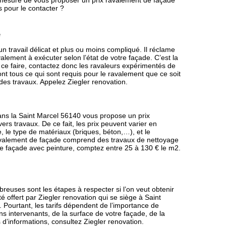
en mesure de vous proposer un prix ravalement de façade
s pour le contacter ?
e
n travail délicat et plus ou moins compliqué. Il réclame
ment à exécuter selon l’état de votre façade. C’est la
ur ce faire, contactez donc les ravaleurs expérimentés de
ont tous ce qui sont requis pour le ravalement que ce soit
des travaux. Appelez Ziegler renovation.
ans la Saint Marcel 56140 vous propose un prix
ers travaux. De ce fait, les prix peuvent varier en
, le type de matériaux (briques, béton,…), et le
e ravalement de façade comprend des travaux de nettoyage
e façade avec peinture, comptez entre 25 à 130 € le m2.
euses sont les étapes à respecter si l’on veut obtenir
ité offert par Ziegler renovation qui se siège à Saint
r. Pourtant, les tarifs dépendent de l’importance de
ans intervenants, de la surface de votre façade, de la
d’informations, consultez Ziegler renovation.