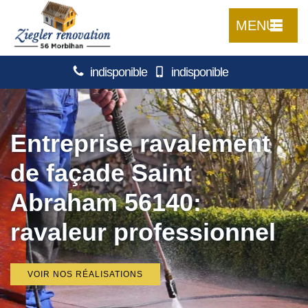
MENU
indisponible
indisponible
Entreprise ravalement
de façade Saint
Abraham 56140:
ravaleur professionnel
VOIR NOS RÉALISATIONS