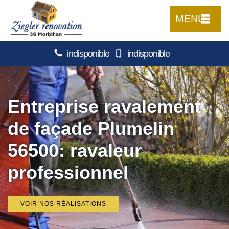
MENU
indisponible
indisponible
Entreprise ravalement
de façade Plumelin
56500: ravaleur
professionnel
VOIR NOS RÉALISATIONS