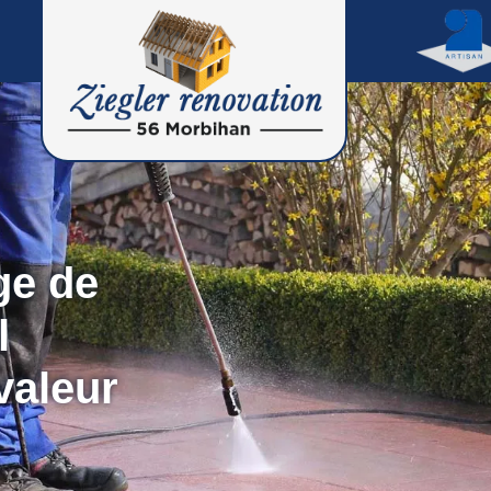
ge de
l
valeur