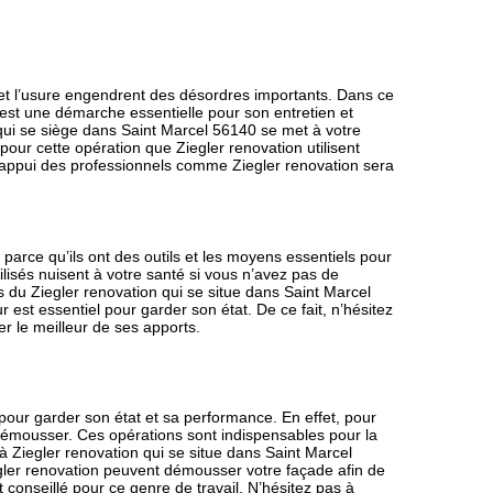
 et l’usure engendrent des désordres importants. Dans ce
i est une démarche essentielle pour son entretien et
n qui se siège dans Saint Marcel 56140 se met à votre
pour cette opération que Ziegler renovation utilisent
, l’appui des professionnels comme Ziegler renovation sera
 parce qu’ils ont des outils et les moyens essentiels pour
tilisés nuisent à votre santé si vous n’avez pas de
s du Ziegler renovation qui se situe dans Saint Marcel
r est essentiel pour garder son état. De ce fait, n’hésitez
r le meilleur de ses apports.
pour garder son état et sa performance. En effet, pour
a démousser. Ces opérations sont indispensables pour la
à Ziegler renovation qui se situe dans Saint Marcel
iegler renovation peuvent démousser votre façade afin de
t conseillé pour ce genre de travail. N’hésitez pas à