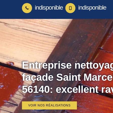
indisponible
indisponible
Entreprise nettoya
façade Saint Marce
56140: excellent ra
VOIR NOS RÉALISATIONS