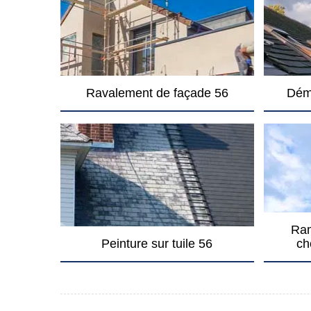
Ravalement de façade 56
Dém
Ram
Peinture sur tuile 56
ch