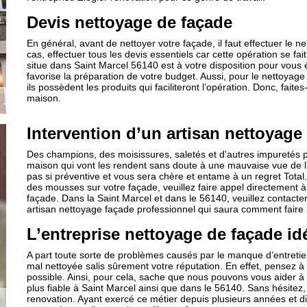
Devis nettoyage de façade
En général, avant de nettoyer votre façade, il faut effectuer le n
cas, effectuer tous les devis essentiels car cette opération se fai
situe dans Saint Marcel 56140 est à votre disposition pour vous éta
favorise la préparation de votre budget. Aussi, pour le nettoyage
ils possèdent les produits qui faciliteront l’opération. Donc, fait
maison.
Intervention d’un artisan nettoyage
Des champions, des moisissures, saletés et d'autres impuretés 
maison qui vont les rendent sans doute à une mauvaise vue de l'e
pas si préventive et vous sera chère et entame à un regret Total.
des mousses sur votre façade, veuillez faire appel directement à 
façade. Dans la Saint Marcel et dans le 56140, veuillez contacter 
artisan nettoyage façade professionnel qui saura comment faire p
L’entreprise nettoyage de façade id
A part toute sorte de problèmes causés par le manque d’entreti
mal nettoyée salis sûrement votre réputation. En effet, pensez à
possible. Ainsi, pour cela, sache que nous pouvons vous aider à i
plus fiable à Saint Marcel ainsi que dans le 56140. Sans hésitez
renovation. Ayant exercé ce métier depuis plusieurs années et dis