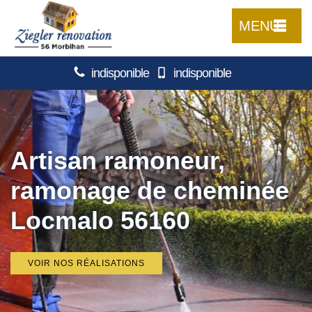
MENU
indisponible
indisponible
Artisan ramoneur,
ramonage de cheminée
Locmalo 56160
VOIR NOS RÉALISATIONS