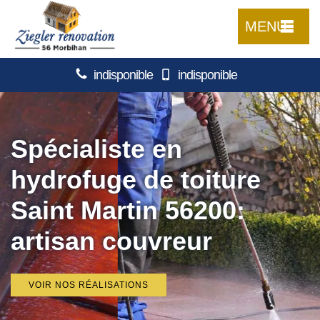
MENU
indisponible
indisponible
Spécialiste en
hydrofuge de toiture
Saint Martin 56200:
artisan couvreur
VOIR NOS RÉALISATIONS