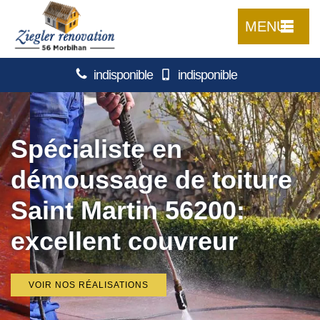
MENU
indisponible
indisponible
Spécialiste en
démoussage de toiture
Saint Martin 56200:
excellent couvreur
VOIR NOS RÉALISATIONS