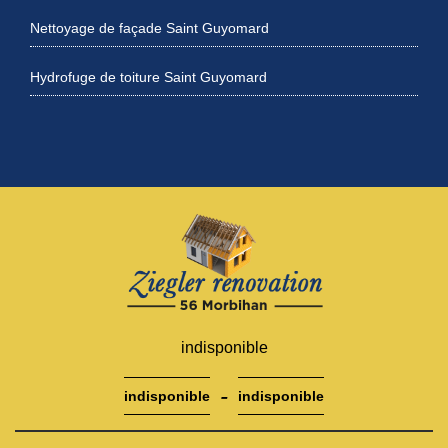
Nettoyage de façade Saint Guyomard
Hydrofuge de toiture Saint Guyomard
indisponible
-
indisponible
indisponible