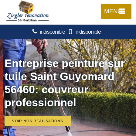
MENU
indisponible
indisponible
Entreprise peinture sur
tuile Saint Guyomard
56460: couvreur
professionnel
VOIR NOS RÉALISATIONS