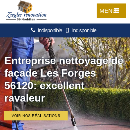
MENU
indisponible
indisponible
Entreprise nettoyage de
façade Les Forges
56120: excellent
ravaleur
VOIR NOS RÉALISATIONS