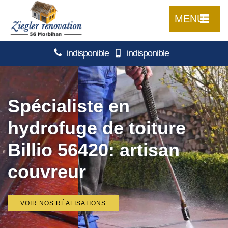
MENU
indisponible
indisponible
Spécialiste en
hydrofuge de toiture
Billio 56420: artisan
couvreur
VOIR NOS RÉALISATIONS