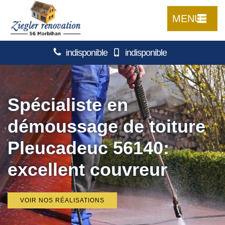
MENU
indisponible
indisponible
Spécialiste en
démoussage de toiture
Pleucadeuc 56140:
excellent couvreur
VOIR NOS RÉALISATIONS