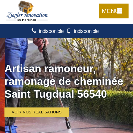
MENU
indisponible
indisponible
Artisan ramoneur,
ramonage de cheminée
Saint Tugdual 56540
VOIR NOS RÉALISATIONS