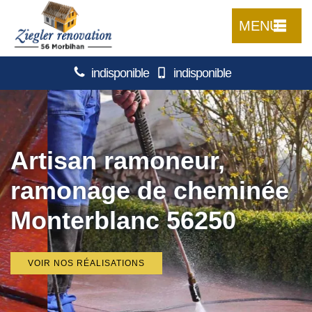
MENU
indisponible
indisponible
Artisan ramoneur,
ramonage de cheminée
Monterblanc 56250
VOIR NOS RÉALISATIONS