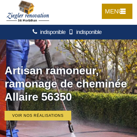
MENU
indisponible
indisponible
Artisan ramoneur,
ramonage de cheminée
Allaire 56350
VOIR NOS RÉALISATIONS